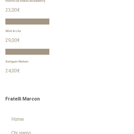
Puerto De Indias Strawberry
23,00
€
Aggiungi al carrello
Wint & Lila
29,00
€
Aggiungi al carrello
Xoriguer Mahon
24,00
€
Fratelli Marcon
Home
Chi siamo