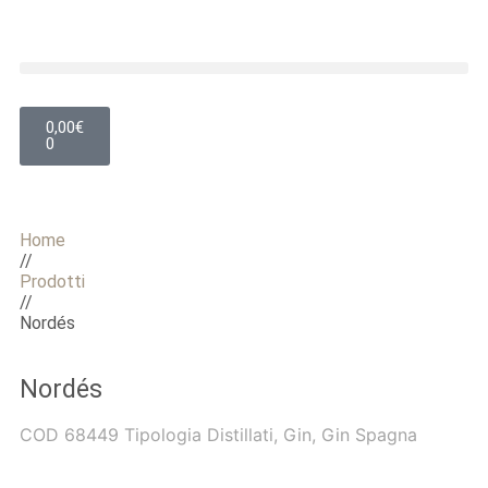
0,00
€
0
Home
//
Prodotti
//
Nordés
Nordés
COD
68449
Tipologia
Distillati
,
Gin
,
Gin Spagna