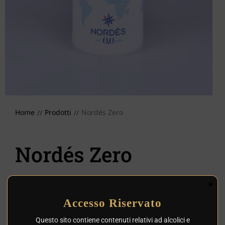
Home
Prodotti
Nordés Zero
//
//
Nordés Zero
×
COD
68485
Tipologia
Distillati
,
Gin
,
Gin Spagna
Accesso Riservato
Questo sito contiene contenuti relativi ad alcolici e