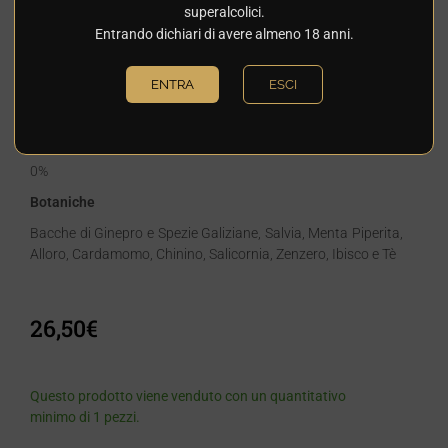
superalcolici.
Provenienza
Entrando dichiari di avere almeno 18 anni.
Spagna
Volume
ENTRA
ESCI
cl.70
Gradazione
0%
Botaniche
Bacche di Ginepro e Spezie Galiziane, Salvia, Menta Piperita,
Alloro, Cardamomo, Chinino, Salicornia, Zenzero, Ibisco e Tè
26,50
€
Questo prodotto viene venduto con un quantitativo
minimo di 1 pezzi.