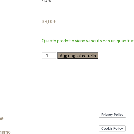
40%
38,00
€
Questo prodotto viene venduto con un quantitat
Aggiungi al carrello
me
siamo