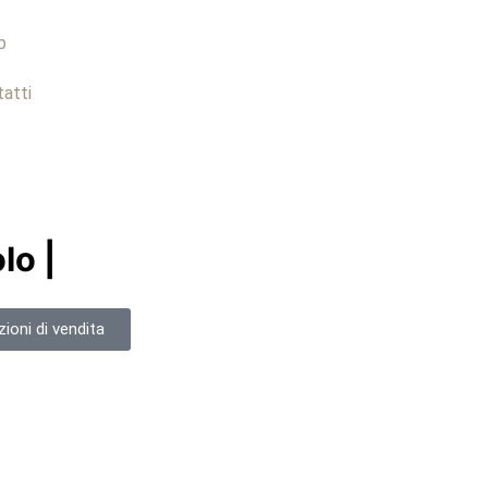
p
atti
lo |
ioni di vendita