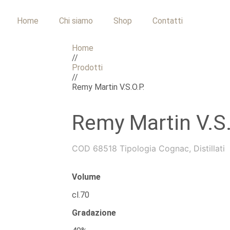
Home
Chi siamo
Shop
Contatti
Home
//
Prodotti
//
Remy Martin V.S.O.P.
Remy Martin V.S.
COD
68518
Tipologia
Cognac
,
Distillati
Volume
cl.70
Gradazione