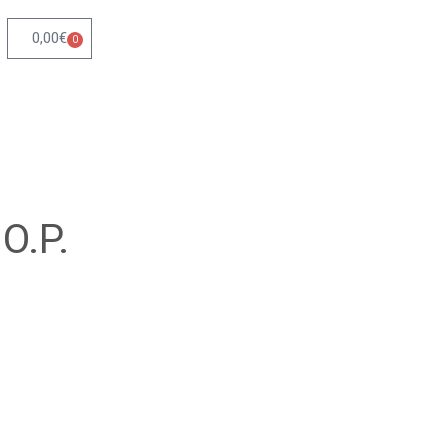
0,00
€
0
O.P.