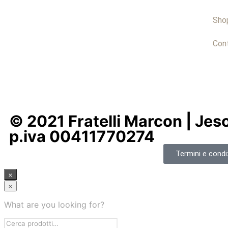
Sho
Cont
© 2021 Fratelli Marcon | Jeso
p.iva 00411770274
Termini e condiz
×
×
What are you looking for?