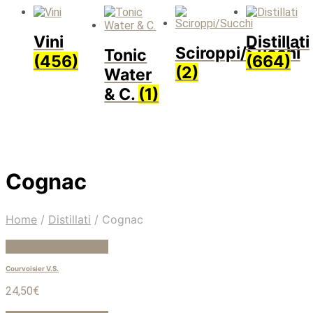
Vini
Distillati
Sciroppi/Succhi
Tonic
(456)
(664)
(2)
Water
& C.
(1)
Cognac
Home
/
Distillati
/
Cognac
Aggiungi al carrello
Courvoisier V.S.
24,50
€