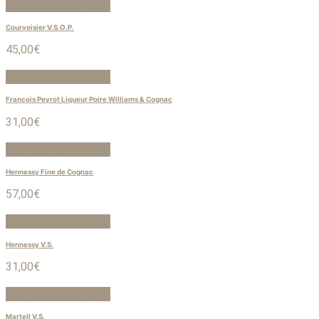
Aggiungi al carrello
Courvoisier V.S.O.P.
45,00
€
Aggiungi al carrello
Francois Peyrot Liqueur Poire Williams & Cognac
31,00
€
Aggiungi al carrello
Hennessy Fine de Cognac
57,00
€
Aggiungi al carrello
Hennessy V.S.
31,00
€
Aggiungi al carrello
Martell V.S.