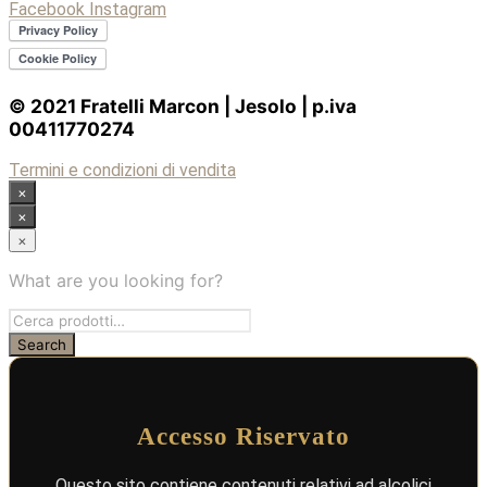
Facebook
Instagram
© 2021 Fratelli Marcon | Jesolo | p.iva
00411770274
Termini e condizioni di vendita
×
×
×
What are you looking for?
Accesso Riservato
Questo sito contiene contenuti relativi ad alcolici