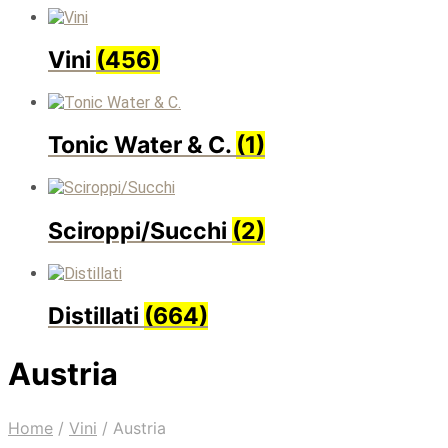
Vini
(456)
Tonic Water & C.
(1)
Sciroppi/Succhi
(2)
Distillati
(664)
Austria
Home
/
Vini
/
Austria