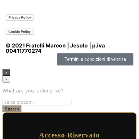
© 2021 Fratelli Marcon | Jesolo | p.iva
00411770274
Termini e condizioni di vendita
×
×
What are you looking for?
Accesso Riservato