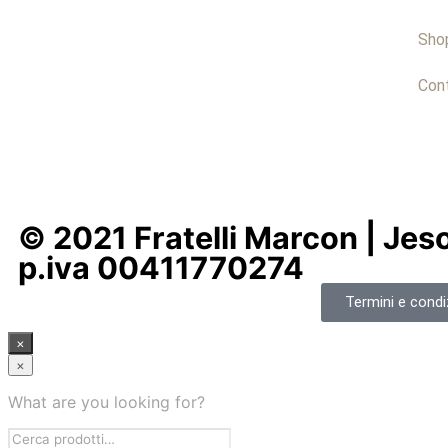
Sho
Cont
© 2021 Fratelli Marcon | Jeso
p.iva 00411770274
Termini e condiz
×
×
What are you looking for?