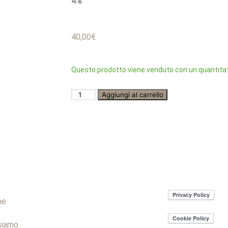
4%
40,00
€
Questo prodotto viene venduto con un quantitat
Aggiungi al carrello
me
siamo