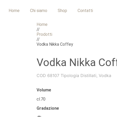
Home
Chi siamo
Shop
Contatti
Home
//
Prodotti
//
Vodka Nikka Coffey
Vodka Nikka Cof
COD
68107
Tipologia
Distillati
,
Vodka
Volume
cl.70
Gradazione