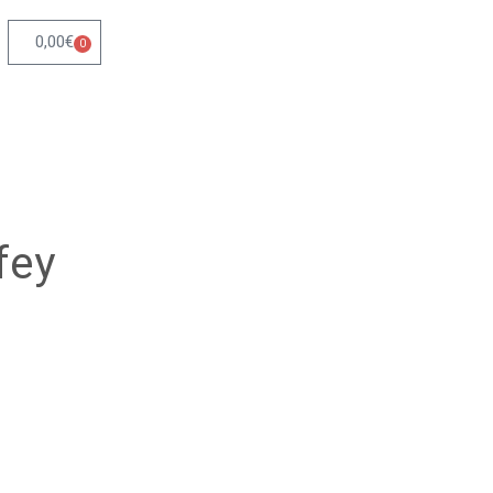
0,00
€
0
fey