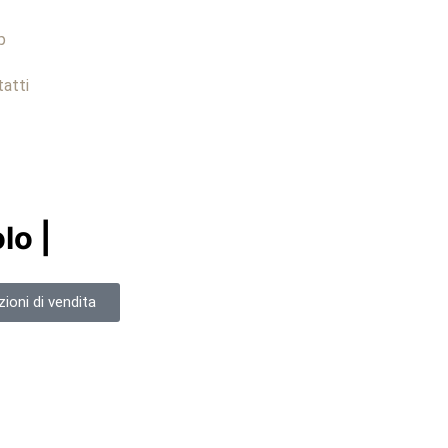
p
atti
lo |
ioni di vendita