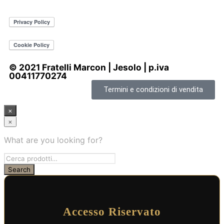
© 2021 Fratelli Marcon | Jesolo | p.iva
00411770274
Termini e condizioni di vendita
×
×
What are you looking for?
Accesso Riservato