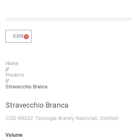
0,00
€
0
Home
//
Prodotti
//
Stravecchio Branca
Stravecchio Branca
COD
68032
Tipologia
Brandy Nazionali
,
Distillati
Volume