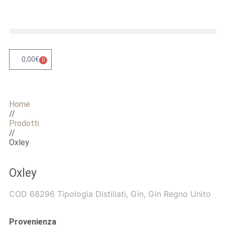
0,00
€
0
Home
//
Prodotti
//
Oxley
Oxley
COD
68296
Tipologia
Distillati
,
Gin
,
Gin Regno Unito
Provenienza