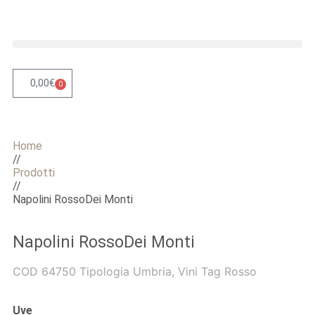
0,00
€
0
Home
//
Prodotti
//
Napolini RossoDei Monti
Napolini RossoDei Monti
COD
64750
Tipologia
Umbria
,
Vini
Tag
Rosso
Uve