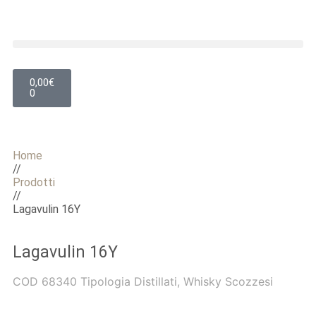
0,00
€
0
Home
//
Prodotti
//
Lagavulin 16Y
Lagavulin 16Y
COD
68340
Tipologia
Distillati
,
Whisky Scozzesi