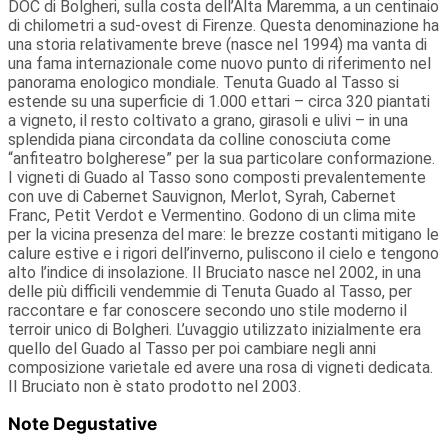
DOC di Bolgheri, sulla costa dell’Alta Maremma, a un centinaio
di chilometri a sud-ovest di Firenze. Questa denominazione ha
una storia relativamente breve (nasce nel 1994) ma vanta di
una fama internazionale come nuovo punto di riferimento nel
panorama enologico mondiale. Tenuta Guado al Tasso si
estende su una superficie di 1.000 ettari – circa 320 piantati
a vigneto, il resto coltivato a grano, girasoli e ulivi – in una
splendida piana circondata da colline conosciuta come
“anfiteatro bolgherese” per la sua particolare conformazione.
I vigneti di Guado al Tasso sono composti prevalentemente
con uve di Cabernet Sauvignon, Merlot, Syrah, Cabernet
Franc, Petit Verdot e Vermentino. Godono di un clima mite
per la vicina presenza del mare: le brezze costanti mitigano le
calure estive e i rigori dell’inverno, puliscono il cielo e tengono
alto l’indice di insolazione. Il Bruciato nasce nel 2002, in una
delle più difficili vendemmie di Tenuta Guado al Tasso, per
raccontare e far conoscere secondo uno stile moderno il
terroir unico di Bolgheri. L’uvaggio utilizzato inizialmente era
quello del Guado al Tasso per poi cambiare negli anni
composizione varietale ed avere una rosa di vigneti dedicata.
Il Bruciato non è stato prodotto nel 2003.
Note Degustative