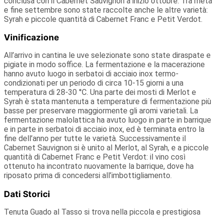
conclusa con il Cabernet Sauvignon a inizio ottobre. Tra metà
e fine settembre sono state raccolte anche le altre varietà:
Syrah e piccole quantità di Cabernet Franc e Petit Verdot.
Vinificazione
All’arrivo in cantina le uve selezionate sono state diraspate e
pigiate in modo soffice. La fermentazione e la macerazione
hanno avuto luogo in serbatoi di acciaio inox termo-
condizionati per un periodo di circa 10-15 giorni a una
temperatura di 28-30 °C. Una parte dei mosti di Merlot e
Syrah è stata mantenuta a temperature di fermentazione più
basse per preservare maggiormente gli aromi varietali. La
fermentazione malolattica ha avuto luogo in parte in barrique
e in parte in serbatoi di acciaio inox, ed è terminata entro la
fine dell’anno per tutte le varietà. Successivamente il
Cabernet Sauvignon si è unito al Merlot, al Syrah, e a piccole
quantità di Cabernet Franc e Petit Verdot: il vino così
ottenuto ha incontrato nuovamente la barrique, dove ha
riposato prima di concedersi all’imbottigliamento.
Dati Storici
Tenuta Guado al Tasso si trova nella piccola e prestigiosa