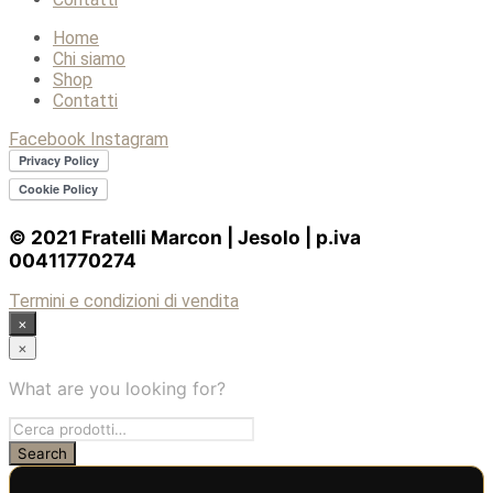
Home
Chi siamo
Shop
Contatti
Facebook
Instagram
© 2021 Fratelli Marcon | Jesolo | p.iva
00411770274
Termini e condizioni di vendita
×
×
What are you looking for?