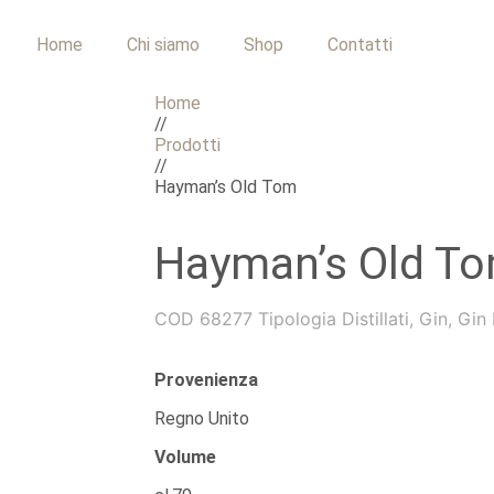
Home
Chi siamo
Shop
Contatti
Home
//
Prodotti
//
Hayman’s Old Tom
Hayman’s Old T
COD
68277
Tipologia
Distillati
,
Gin
,
Gin
Provenienza
Regno Unito
Volume