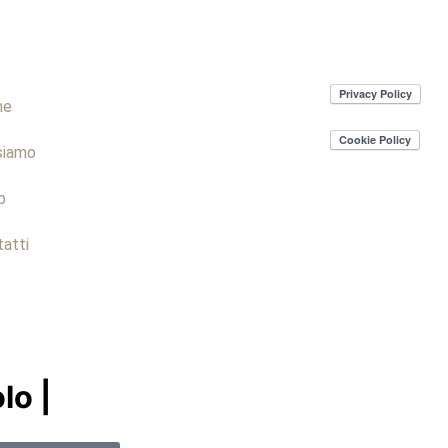
me
siamo
p
atti
lo |