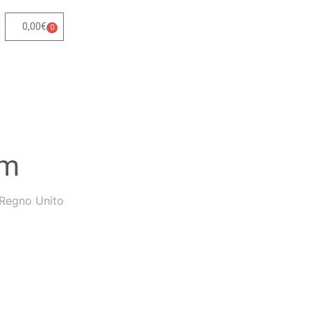
0,00
€
0
om
 Regno Unito