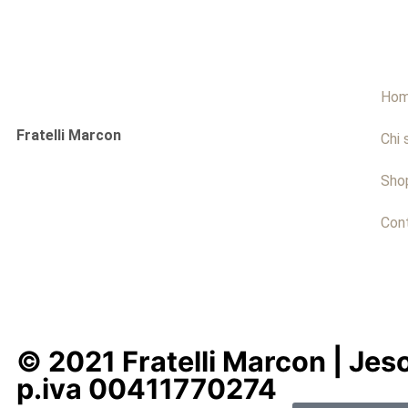
Ho
Fratelli Marcon
Chi 
Sho
Cont
© 2021 Fratelli Marcon | Jeso
p.iva 00411770274