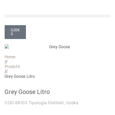
0,00
€
0
Home
//
Prodotti
//
Grey Goose Litro
Grey Goose Litro
COD
68103
Tipologia
Distillati
,
Vodka