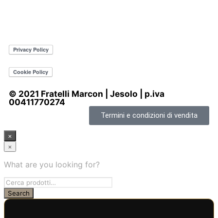
© 2021 Fratelli Marcon | Jesolo | p.iva
00411770274
Termini e condizioni di vendita
×
×
What are you looking for?