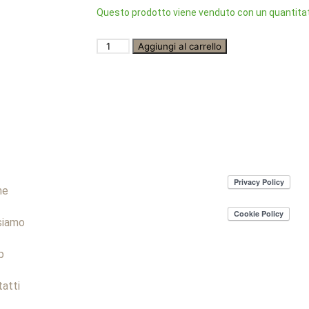
Questo prodotto viene venduto con un quantitat
Aggiungi al carrello
me
siamo
p
atti