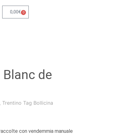
0,00
€
0
 Blanc de
,
Trentino
Tag
Bollicina
, raccolte con vendemmia manuale