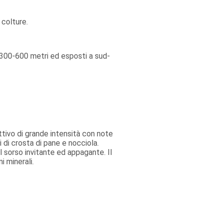
 colture.
a 300-600 metri ed esposti a sud-
ttivo di grande intensità con note
i di crosta di pane e nocciola.
l sorso invitante ed appagante. Il
i minerali.