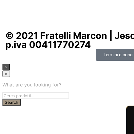
© 2021 Fratelli Marcon | Jeso
p.iva 00411770274
Termini e condiz
×
×
What are you looking for?