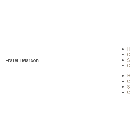
C
S
Fratelli Marcon
C
C
S
C