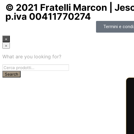
© 2021 Fratelli Marcon | Jeso
p.iva 00411770274
Termini e condiz
×
×
What are you looking for?