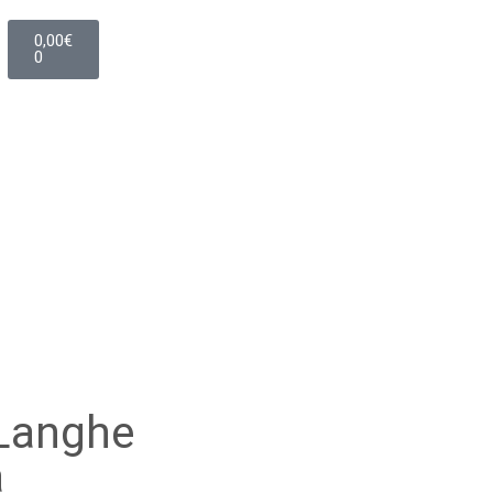
0,00
€
0
Langhe
a