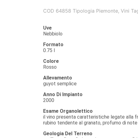
COD
64858
Tipologia
Piemonte
,
Vini
Ta
Uve
Nebbiolo
Formato
0.75 l
Colore
Rosso
Allevamento
guyot semplice
Anno Di Impianto
2000
Esame Organolettico
il vino presenta caratteristiche legate alla 
rubino tendente al granato, profumo di note
Geologia Del Terreno