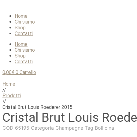
Home
Chi siamo
Shop
Contatti
Home
Chi siamo
Shop
Contatti
0,00
€
0
Carrello
Home
//
Prodotti
//
Cristal Brut Louis Roederer 2015
Cristal Brut Louis Roed
COD
65195
Categoria
Champagne
Tag
Bollicina