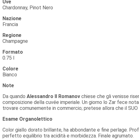
Uve
Chardonnay, Pinot Nero
Nazione
Francia
Regione
Champagne
Formato
0.75 l
Colore
Bianco
Note
Da quando
Alessandro II Romanov
chiese che gli venisse rise
composizione della cuvée imperiale. Un giorno lo Zar fece notare 
trovare comunemente in commercio; pretese allora che il SUO
Esame Organolettico
Color giallo dorato brillante, ha abbondante e fine perlage. Prof
perfetto equilibrio tra acidità e morbidezza. Finale agrumato.