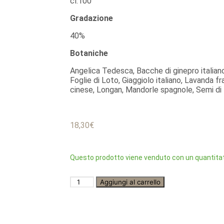
cl.100
Gradazione
40%
Botaniche
Angelica Tedesca, Bacche di ginepro italian
Foglie di Loto, Giaggiolo italiano, Lavanda f
cinese, Longan, Mandorle spagnole, Semi di
18,30
€
Questo prodotto viene venduto con un quantitat
Aggiungi al carrello