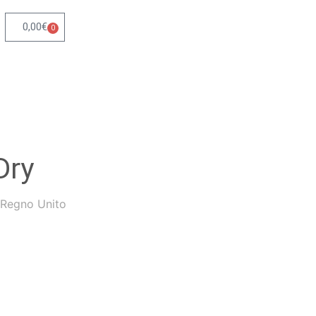
0,00
€
0
Dry
 Regno Unito