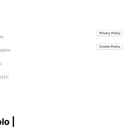
me
siamo
p
atti
lo |