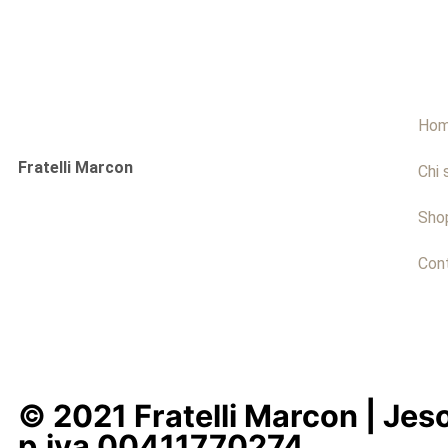
Ho
Fratelli Marcon
Chi 
Sho
Cont
© 2021 Fratelli Marcon | Jeso
p.iva 00411770274