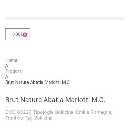
0,00
€
0
Home
//
Prodotti
//
Brut Nature Abatia Mariotti M.C.
Brut Nature Abatia Mariotti M.C.
COD
65220
Tipologia
Bollicine
,
Emilia Romagna
,
Trentino
Tag
Bollicina