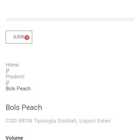
0,00
€
0
Home
//
Prodotti
//
Bols Peach
Bols Peach
COD
68118
Tipologia
Distillati
,
Liquori Esteri
Volume