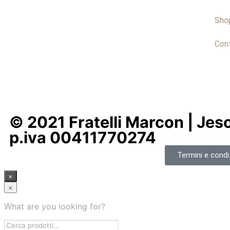
Sho
Cont
© 2021 Fratelli Marcon | Jeso
p.iva 00411770274
Termini e condiz
×
×
What are you looking for?