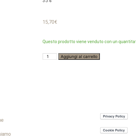
35%
15,70
€
Questo prodotto viene venduto con un quantitat
Aggiungi al carrello
me
siamo