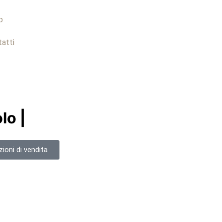
p
atti
lo |
ioni di vendita