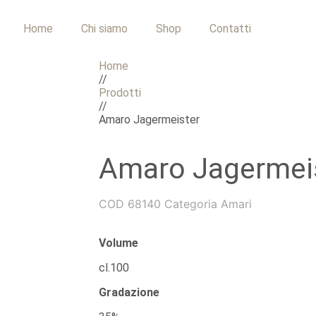
Home
Chi siamo
Shop
Contatti
Home
//
Prodotti
//
Amaro Jagermeister
Amaro Jagermei
COD
68140
Categoria
Amari
Volume
cl.100
Gradazione