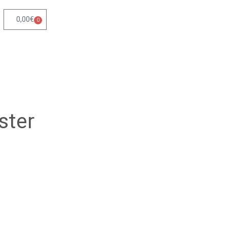
0,00
€
0
ster