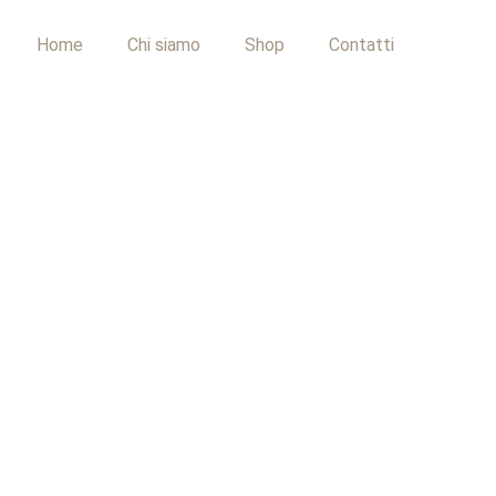
Home
Chi siamo
Shop
Contatti
(456)
(1)
(664)