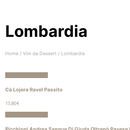
Lombardia
Home
/
Vini da Dessert
/
Lombardia
Aggiungi al carrello
Cà Lojera Ravel Passito
13,80
€
Aggiungi al carrello
Picchioni Andrea Sangue Di Giuda Oltrepò Pavese 