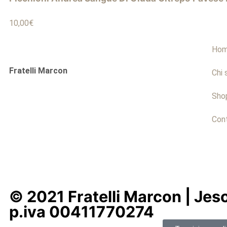
10,00
€
Ho
Fratelli Marcon
Chi 
Sho
Cont
© 2021 Fratelli Marcon | Jeso
p.iva 00411770274