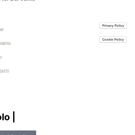
me
siamo
p
atti
lo |