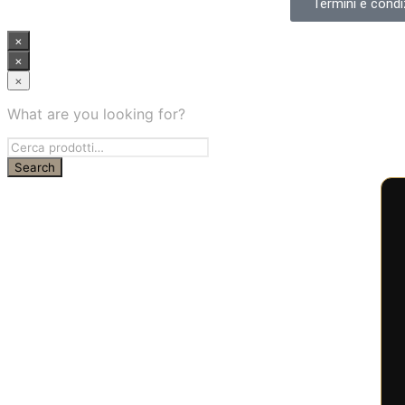
Termini e condiz
×
×
×
What are you looking for?