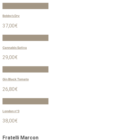
Aggiungi al carrello
Bobby’s Dry
37,00
€
Aggiungi al carrello
Cannabis Sativa
29,00
€
Aggiungi al carrello
Gin Black Tomato
26,80
€
Aggiungi al carrello
London n°3
38,00
€
Fratelli Marcon