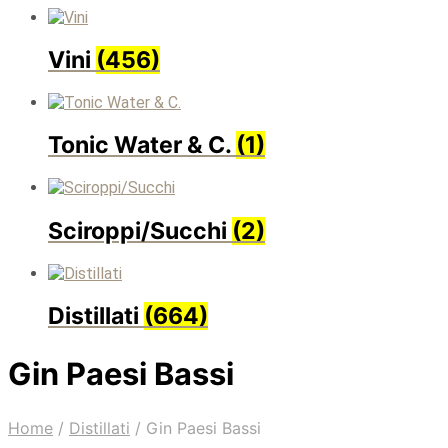
Vini
(456)
Tonic Water & C.
(1)
Sciroppi/Succhi
(2)
Distillati
(664)
Gin Paesi Bassi
Home
/
Distillati
/
Gin Paesi Bassi